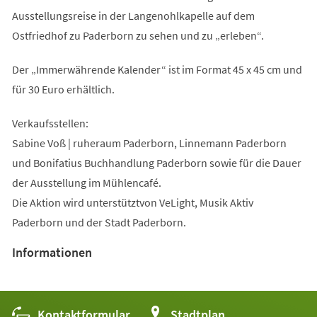
Ausstellungsreise in der Langenohlkapelle auf dem
Ostfriedhof zu Paderborn zu sehen und zu „erleben“.
Der „Immerwährende Kalender“ ist im Format 45 x 45 cm und
für 30 Euro erhältlich.
Verkaufsstellen:
Sabine Voß | ruheraum Paderborn, Linnemann Paderborn
und Bonifatius Buchhandlung Paderborn sowie für die Dauer
der Ausstellung im Mühlencafé.
Die Aktion wird unterstütztvon VeLight, Musik Aktiv
Paderborn und der Stadt Paderborn.
Informationen
Kontaktformular
(Öffnet
Stadtplan