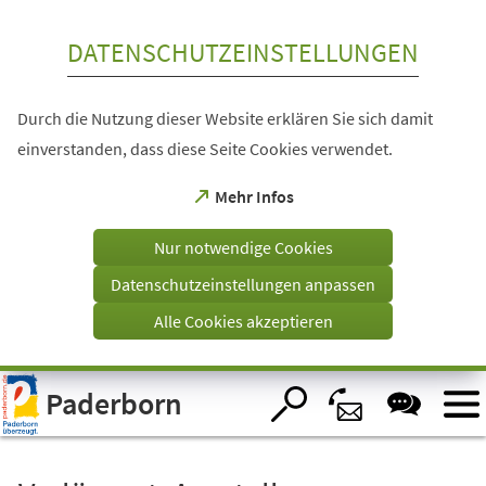
Inhalt anspringen
DATENSCHUTZEINSTELLUNGEN
Durch die Nutzung dieser Website erklären Sie sich damit
einverstanden, dass diese Seite Cookies verwendet.
(Öffnet
Mehr Infos
in
einem
Nur notwendige Cookies
neuen
Tab)
Datenschutzeinstellungen anpassen
Alle Cookies akzeptieren
Visuelle
Paderborn
Assistenzsoftware
öffnen.