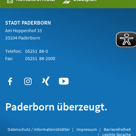
in
einem
neuen
Tab)
STADT PADERBORN
Am Hoppenhof 33
33104 Paderborn
Telefon:
05251 88-0
Fax:
05251 88-2000
Paderborn überzeugt.
Datenschutz / Informationsblätter
Impressum
Barrierefreiheit
Leichte Sprache