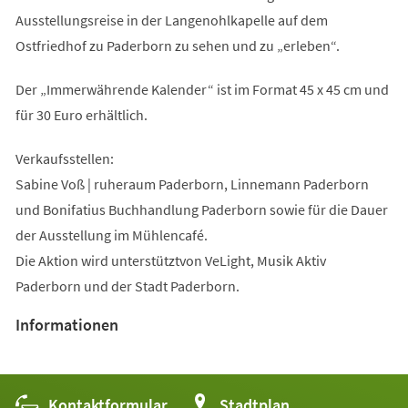
Ausstellungsreise in der Langenohlkapelle auf dem
Ostfriedhof zu Paderborn zu sehen und zu „erleben“.
Der „Immerwährende Kalender“ ist im Format 45 x 45 cm und
für 30 Euro erhältlich.
Verkaufsstellen:
Sabine Voß | ruheraum Paderborn, Linnemann Paderborn
und Bonifatius Buchhandlung Paderborn sowie für die Dauer
der Ausstellung im Mühlencafé.
Die Aktion wird unterstütztvon VeLight, Musik Aktiv
Paderborn und der Stadt Paderborn.
Informationen
Kontaktformular
(Öffnet
Stadtplan