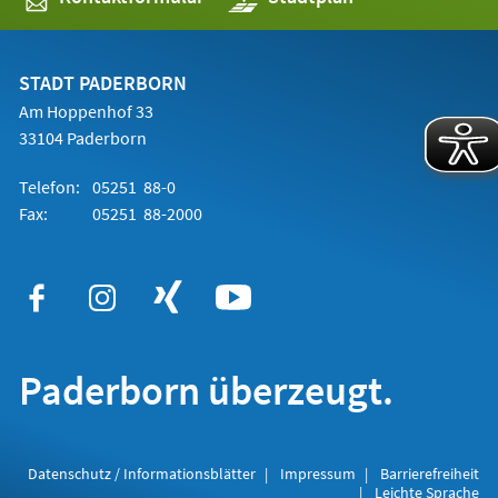
in
einem
neuen
Tab)
STADT PADERBORN
Am Hoppenhof 33
33104 Paderborn
Telefon:
05251 88-0
Fax:
05251 88-2000
Paderborn überzeugt.
Datenschutz / Informationsblätter
Impressum
Barrierefreiheit
Leichte Sprache