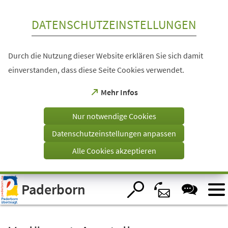
Inhalt anspringen
DATENSCHUTZEINSTELLUNGEN
Durch die Nutzung dieser Website erklären Sie sich damit
einverstanden, dass diese Seite Cookies verwendet.
(Öffnet
Mehr Infos
in
einem
Nur notwendige Cookies
neuen
Tab)
Datenschutzeinstellungen anpassen
Alle Cookies akzeptieren
Visuelle
Paderborn
Assistenzsoftware
öffnen.