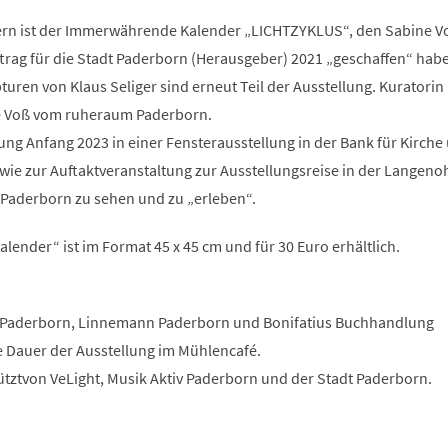
ern ist der Immerwährende Kalender „LICHTZYKLUS“, den Sabine V
trag für die Stadt Paderborn (Herausgeber) 2021 „geschaffen“ habe
uren von Klaus Seliger sind erneut Teil der Ausstellung. Kuratorin
ne Voß vom ruheraum Paderborn.
lung Anfang 2023 in einer Fensterausstellung in der Bank für Kirche
wie zur Auftaktveranstaltung zur Ausstellungsreise in der Langeno
 Paderborn zu sehen und zu „erleben“.
ender“ ist im Format 45 x 45 cm und für 30 Euro erhältlich.
 Paderborn, Linnemann Paderborn und Bonifatius Buchhandlung
e Dauer der Ausstellung im Mühlencafé.
ütztvon VeLight, Musik Aktiv Paderborn und der Stadt Paderborn.