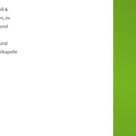
oß &
n, zu
 und
 und
hlkapelle