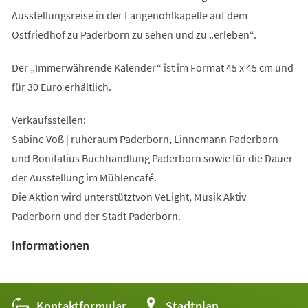
Ausstellungsreise in der Langenohlkapelle auf dem
Ostfriedhof zu Paderborn zu sehen und zu „erleben“.
Der „Immerwährende Kalender“ ist im Format 45 x 45 cm und
für 30 Euro erhältlich.
Verkaufsstellen:
Sabine Voß | ruheraum Paderborn, Linnemann Paderborn
und Bonifatius Buchhandlung Paderborn sowie für die Dauer
der Ausstellung im Mühlencafé.
Die Aktion wird unterstütztvon VeLight, Musik Aktiv
Paderborn und der Stadt Paderborn.
Informationen
Kontaktformular
(Öffnet
Stadtplan