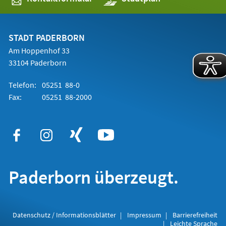
in
einem
neuen
Tab)
STADT PADERBORN
Am Hoppenhof 33
33104 Paderborn
Telefon:
05251 88-0
Fax:
05251 88-2000
Paderborn überzeugt.
Datenschutz / Informationsblätter
Impressum
Barrierefreiheit
Leichte Sprache