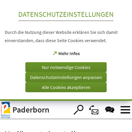
Inhalt anspringen
DATENSCHUTZEINSTELLUNGEN
Durch die Nutzung dieser Website erklären Sie sich damit
einverstanden, dass diese Seite Cookies verwendet.
(Öffnet
Mehr Infos
in
einem
Nur notwendige Cookies
neuen
Tab)
Datenschutzeinstellungen anpassen
Alle Cookies akzeptieren
Visuelle
Paderborn
Assistenzsoftware
öffnen.