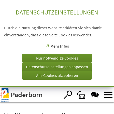
Inhalt anspringen
DATENSCHUTZEINSTELLUNGEN
Durch die Nutzung dieser Website erklären Sie sich damit
einverstanden, dass diese Seite Cookies verwendet.
(Öffnet
Mehr Infos
in
einem
Nur notwendige Cookies
neuen
Tab)
Datenschutzeinstellungen anpassen
Alle Cookies akzeptieren
Visuelle
Paderborn
Assistenzsoftware
öffnen.