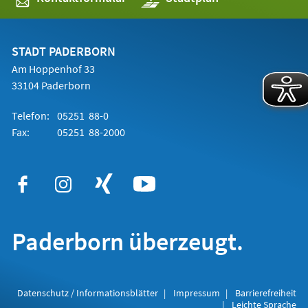
in
einem
neuen
Tab)
STADT PADERBORN
Am Hoppenhof 33
33104 Paderborn
Telefon:
05251 88-0
Fax:
05251 88-2000
Paderborn überzeugt.
Datenschutz / Informationsblätter
Impressum
Barrierefreiheit
Leichte Sprache