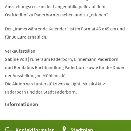
Ausstellungsreise in der Langenohlkapelle auf dem
Ostfriedhof zu Paderborn zu sehen und zu „erleben“.
Der „Immerwährende Kalender“ ist im Format 45 x 45 cm und
für 30 Euro erhältlich.
Verkaufsstellen:
Sabine Voß | ruheraum Paderborn, Linnemann Paderborn
und Bonifatius Buchhandlung Paderborn sowie für die Dauer
der Ausstellung im Mühlencafé.
Die Aktion wird unterstütztvon VeLight, Musik Aktiv
Paderborn und der Stadt Paderborn.
Informationen
Kontaktformular
(Öffnet
Stadtplan