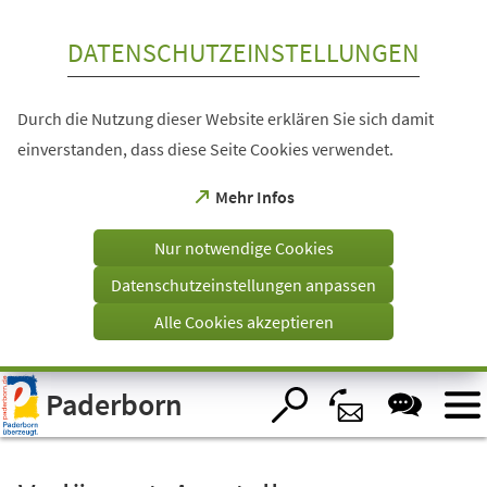
Inhalt anspringen
DATENSCHUTZEINSTELLUNGEN
Durch die Nutzung dieser Website erklären Sie sich damit
einverstanden, dass diese Seite Cookies verwendet.
(Öffnet
Mehr Infos
in
einem
Nur notwendige Cookies
neuen
Tab)
Datenschutzeinstellungen anpassen
Alle Cookies akzeptieren
Visuelle
Paderborn
Assistenzsoftware
öffnen.