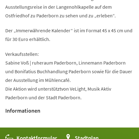
Ausstellungsreise in der Langenohlkapelle auf dem
Ostfriedhof zu Paderborn zu sehen und zu „erleben“.
Der „Immerwährende Kalender“ ist im Format 45 x 45 cm und
für 30 Euro erhältlich.
Verkaufsstellen:
Sabine Voß | ruheraum Paderborn, Linnemann Paderborn
und Bonifatius Buchhandlung Paderborn sowie für die Dauer
der Ausstellung im Mühlencafé.
Die Aktion wird unterstütztvon VeLight, Musik Aktiv
Paderborn und der Stadt Paderborn.
Informationen
Kontaktformular
(Öffnet
Stadtplan