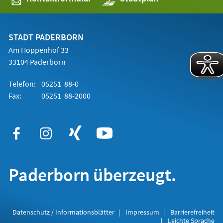
in
einem
neuen
Tab)
STADT PADERBORN
Am Hoppenhof 33
33104 Paderborn
Telefon:
05251 88-0
Fax:
05251 88-2000
Paderborn überzeugt.
Datenschutz / Informationsblätter
Impressum
Barrierefreiheit
Leichte Sprache