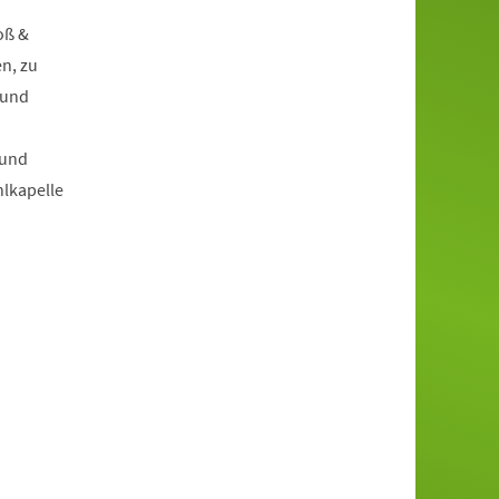
oß &
n, zu
 und
 und
hlkapelle