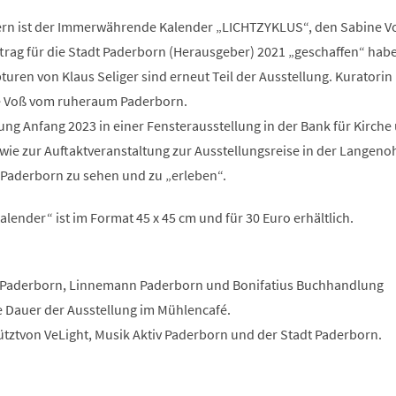
ern ist der Immerwährende Kalender „LICHTZYKLUS“, den Sabine V
trag für die Stadt Paderborn (Herausgeber) 2021 „geschaffen“ habe
uren von Klaus Seliger sind erneut Teil der Ausstellung. Kuratorin
ne Voß vom ruheraum Paderborn.
lung Anfang 2023 in einer Fensterausstellung in der Bank für Kirche
wie zur Auftaktveranstaltung zur Ausstellungsreise in der Langeno
 Paderborn zu sehen und zu „erleben“.
ender“ ist im Format 45 x 45 cm und für 30 Euro erhältlich.
 Paderborn, Linnemann Paderborn und Bonifatius Buchhandlung
e Dauer der Ausstellung im Mühlencafé.
ütztvon VeLight, Musik Aktiv Paderborn und der Stadt Paderborn.