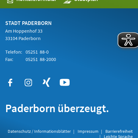
in
einem
neuen
Tab)
STADT PADERBORN
Am Hoppenhof 33
33104 Paderborn
Telefon:
05251 88-0
Fax:
05251 88-2000
Paderborn überzeugt.
Datenschutz / Informationsblätter
Impressum
Barrierefreiheit
Leichte Sprache