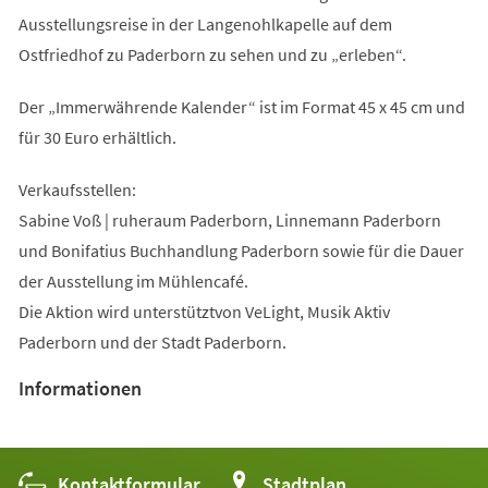
Ausstellungsreise in der Langenohlkapelle auf dem
Ostfriedhof zu Paderborn zu sehen und zu „erleben“.
Der „Immerwährende Kalender“ ist im Format 45 x 45 cm und
für 30 Euro erhältlich.
Verkaufsstellen:
Sabine Voß | ruheraum Paderborn, Linnemann Paderborn
und Bonifatius Buchhandlung Paderborn sowie für die Dauer
der Ausstellung im Mühlencafé.
Die Aktion wird unterstütztvon VeLight, Musik Aktiv
Paderborn und der Stadt Paderborn.
Informationen
Kontaktformular
(Öffnet
Stadtplan