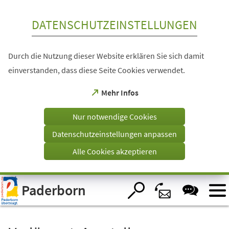
Inhalt anspringen
DATENSCHUTZEINSTELLUNGEN
Durch die Nutzung dieser Website erklären Sie sich damit
einverstanden, dass diese Seite Cookies verwendet.
(Öffnet
Mehr Infos
in
einem
Nur notwendige Cookies
neuen
Tab)
Datenschutzeinstellungen anpassen
Alle Cookies akzeptieren
Visuelle
Paderborn
Assistenzsoftware
öffnen.