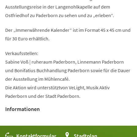
Ausstellungsreise in der Langenohlkapelle auf dem
Ostfriedhof zu Paderborn zu sehen und zu „erleben“.
Der „Immerwährende Kalender“ ist im Format 45 x 45 cm und
für 30 Euro erhältlich.
Verkaufsstellen:
Sabine Voß | ruheraum Paderborn, Linnemann Paderborn
und Bonifatius Buchhandlung Paderborn sowie für die Dauer
der Ausstellung im Mühlencafé.
Die Aktion wird unterstütztvon VeLight, Musik Aktiv
Paderborn und der Stadt Paderborn.
Informationen
Kontaktformular
(Öffnet
Stadtplan