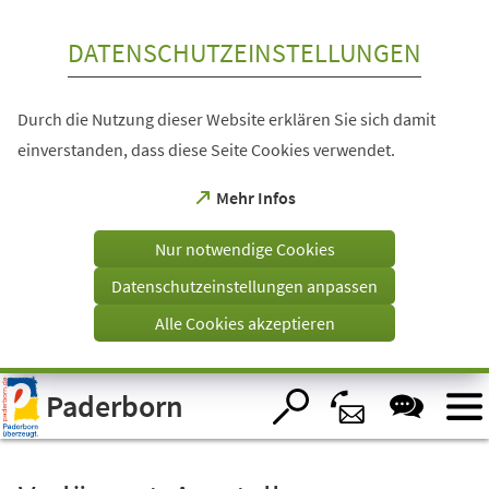
Inhalt anspringen
DATENSCHUTZEINSTELLUNGEN
Durch die Nutzung dieser Website erklären Sie sich damit
einverstanden, dass diese Seite Cookies verwendet.
(Öffnet
Mehr Infos
in
einem
Nur notwendige Cookies
neuen
Tab)
Datenschutzeinstellungen anpassen
Alle Cookies akzeptieren
Visuelle
Paderborn
Assistenzsoftware
öffnen.