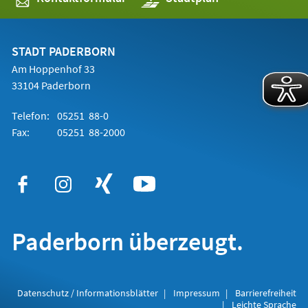
in
einem
neuen
Tab)
STADT PADERBORN
Am Hoppenhof 33
33104 Paderborn
Telefon:
05251 88-0
Fax:
05251 88-2000
Paderborn überzeugt.
Datenschutz / Informationsblätter
Impressum
Barrierefreiheit
Leichte Sprache