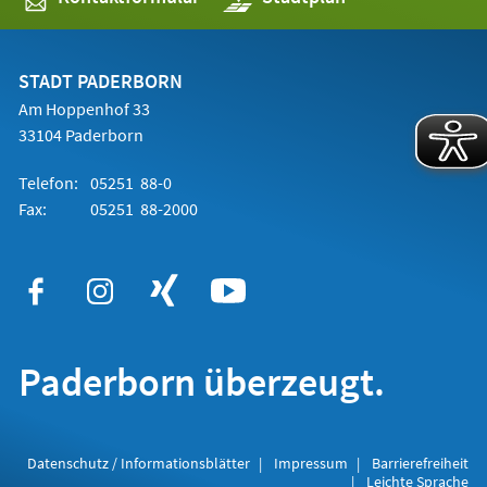
in
einem
neuen
Tab)
STADT PADERBORN
Am Hoppenhof 33
33104 Paderborn
Telefon:
05251 88-0
Fax:
05251 88-2000
Paderborn überzeugt.
Datenschutz / Informationsblätter
Impressum
Barrierefreiheit
Leichte Sprache