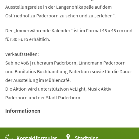
Ausstellungsreise in der Langenohlkapelle auf dem
Ostfriedhof zu Paderborn zu sehen und zu „erleben“.
Der „Immerwährende Kalender“ ist im Format 45 x 45 cm und
für 30 Euro erhältlich.
Verkaufsstellen:
Sabine Voß | ruheraum Paderborn, Linnemann Paderborn
und Bonifatius Buchhandlung Paderborn sowie für die Dauer
der Ausstellung im Mühlencafé.
Die Aktion wird unterstütztvon VeLight, Musik Aktiv
Paderborn und der Stadt Paderborn.
Informationen
Kontaktformular
(Öffnet
Stadtplan