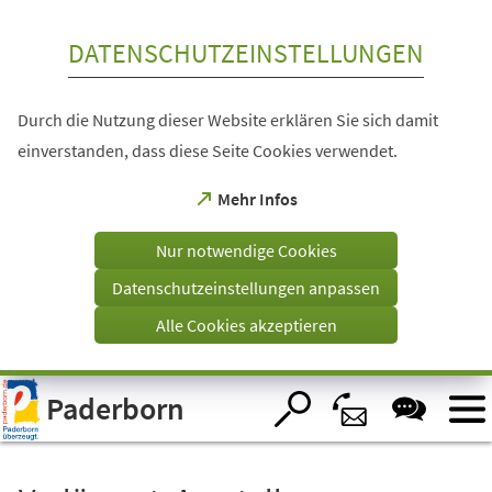
Inhalt anspringen
DATENSCHUTZEINSTELLUNGEN
Durch die Nutzung dieser Website erklären Sie sich damit
einverstanden, dass diese Seite Cookies verwendet.
(Öffnet
Mehr Infos
in
einem
Nur notwendige Cookies
neuen
Tab)
Datenschutzeinstellungen anpassen
Alle Cookies akzeptieren
Visuelle
Paderborn
Assistenzsoftware
öffnen.