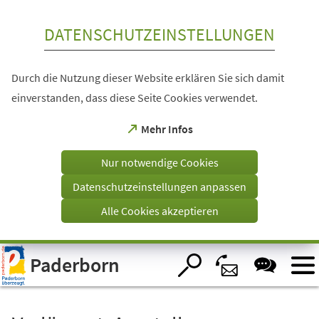
Inhalt anspringen
DATENSCHUTZEINSTELLUNGEN
Durch die Nutzung dieser Website erklären Sie sich damit
einverstanden, dass diese Seite Cookies verwendet.
(Öffnet
Mehr Infos
in
einem
Nur notwendige Cookies
neuen
Tab)
Datenschutzeinstellungen anpassen
Alle Cookies akzeptieren
Visuelle
Paderborn
Assistenzsoftware
öffnen.