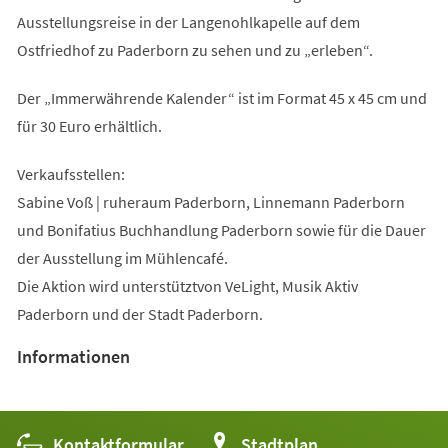
Ausstellungsreise in der Langenohlkapelle auf dem
Ostfriedhof zu Paderborn zu sehen und zu „erleben“.
Der „Immerwährende Kalender“ ist im Format 45 x 45 cm und
für 30 Euro erhältlich.
Verkaufsstellen:
Sabine Voß | ruheraum Paderborn, Linnemann Paderborn
und Bonifatius Buchhandlung Paderborn sowie für die Dauer
der Ausstellung im Mühlencafé.
Die Aktion wird unterstütztvon VeLight, Musik Aktiv
Paderborn und der Stadt Paderborn.
Informationen
Kontaktformular
(Öffnet
Stadtplan