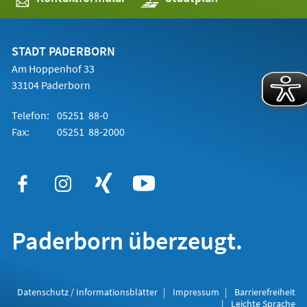
in
einem
neuen
Tab)
STADT PADERBORN
Am Hoppenhof 33
33104 Paderborn
Telefon:
05251 88-0
Fax:
05251 88-2000
Paderborn überzeugt.
Datenschutz / Informationsblätter
Impressum
Barrierefreiheit
Leichte Sprache