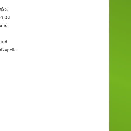
oß &
n, zu
 und
 und
hlkapelle