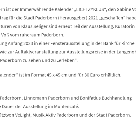
ern ist der Immerwährende Kalender „LICHTZYKLUS“, den Sabine V
trag für die Stadt Paderborn (Herausgeber) 2021 „geschaffen“ habe
uren von Klaus Seliger sind erneut Teil der Ausstellung. Kuratorin
ne Voß vom ruheraum Paderborn.
lung Anfang 2023 in einer Fensterausstellung in der Bank für Kirche
wie zur Auftaktveranstaltung zur Ausstellungsreise in der Langeno
 Paderborn zu sehen und zu „erleben“.
ender“ ist im Format 45 x 45 cm und für 30 Euro erhältlich.
 Paderborn, Linnemann Paderborn und Bonifatius Buchhandlung
e Dauer der Ausstellung im Mühlencafé.
ütztvon VeLight, Musik Aktiv Paderborn und der Stadt Paderborn.