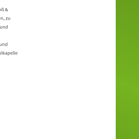
oß &
n, zu
 und
 und
hlkapelle