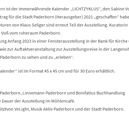
ern ist der Immerwährende Kalender „LICHTZYKLUS“, den Sabine V
trag für die Stadt Paderborn (Herausgeber) 2021 „geschaffen“ habe
uren von Klaus Seliger sind erneut Teil der Ausstellung. Kuratorin
ne Voß vom ruheraum Paderborn.
lung Anfang 2023 in einer Fensterausstellung in der Bank für Kirche
wie zur Auftaktveranstaltung zur Ausstellungsreise in der Langeno
 Paderborn zu sehen und zu „erleben“.
ender“ ist im Format 45 x 45 cm und für 30 Euro erhältlich.
 Paderborn, Linnemann Paderborn und Bonifatius Buchhandlung
e Dauer der Ausstellung im Mühlencafé.
ütztvon VeLight, Musik Aktiv Paderborn und der Stadt Paderborn.