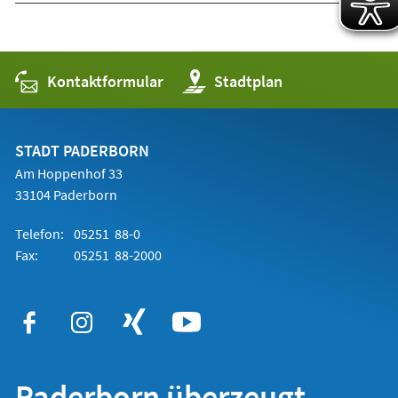
Kontaktformular
(Öffnet
Stadtplan
in
einem
neuen
Tab)
STADT PADERBORN
Am Hoppenhof 33
33104 Paderborn
Telefon:
05251 88-0
Fax:
05251 88-2000
Paderborn überzeugt.