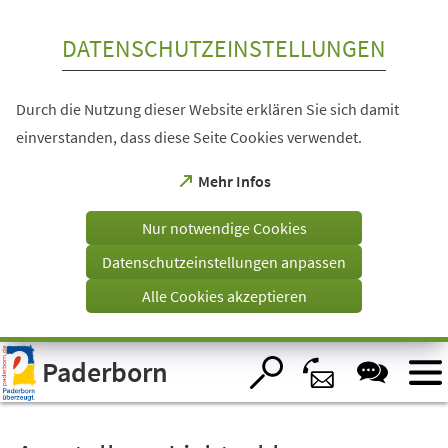
Inhalt anspringen
DATENSCHUTZEINSTELLUNGEN
Durch die Nutzung dieser Website erklären Sie sich damit
einverstanden, dass diese Seite Cookies verwendet.
(Öffnet
Mehr Infos
in
einem
Nur notwendige Cookies
neuen
Tab)
Datenschutzeinstellungen anpassen
Alle Cookies akzeptieren
Visuelle
Paderborn
Assistenzsoftware
öffnen.