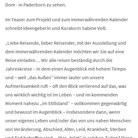
Dom - in Paderborn zu sehen.
Im Teaser zum Projekt und zum Immerwährenden Kalender
schreibt Ideengeberin und Kuratorin Sabine Voß:
„Liebe Reisende, lieber Reisender, mit der Ausstellung und
dem Immerwährenden Kalender möchten wir Sie auf eine
Reise einladen… Wir alle reisen beständig durch die
Jahreskreise – in dem einen Augenblick mit hohem Tempo
und – weil „das Außen” immer lauter um unsere
Aufmerksamkeit ruft – oft den Blick verlierend auf das, was
uns wirklich wichtig ist im Leben – und im kommenden
Moment nahezu „im Stillstand” – vollkommen gegenwärtig
und bewusst im Augenblick – ins­besondere dann, wenn
unser eigenes Leben und/oder das von uns nahen Menschen
von Veränderung, Abschied, Alter, Leid, Krankheit, Sterben
und Tod betroffen sind… Was „trägt” in solchen Zeiten? Diese