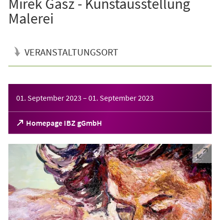
Mirek Gasz - Kunstausstellung
Malerei
VERANSTALTUNGSORT
Veranstaltungsinformationen
01. September 2023
–
01. September 2023
(Öffnet
Homepage IBZ gGmbH
in
einem
neuen
Tab)