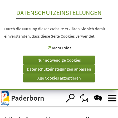
Inhalt anspringen
DATENSCHUTZEINSTELLUNGEN
Durch die Nutzung dieser Website erklären Sie sich damit
einverstanden, dass diese Seite Cookies verwendet.
(Öffnet
Mehr Infos
in
einem
Nur notwendige Cookies
neuen
Tab)
Datenschutzeinstellungen anpassen
Alle Cookies akzeptieren
Visuelle
Paderborn
Assistenzsoftware
öffnen.