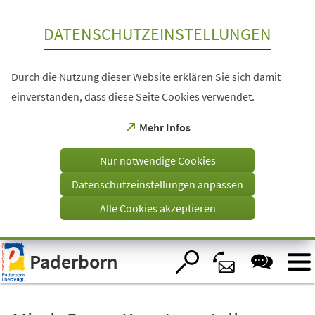
Inhalt anspringen
DATENSCHUTZEINSTELLUNGEN
Durch die Nutzung dieser Website erklären Sie sich damit
einverstanden, dass diese Seite Cookies verwendet.
(Öffnet
Mehr Infos
in
einem
Nur notwendige Cookies
neuen
Tab)
Datenschutzeinstellungen anpassen
Alle Cookies akzeptieren
Visuelle
Paderborn
Assistenzsoftware
öffnen.