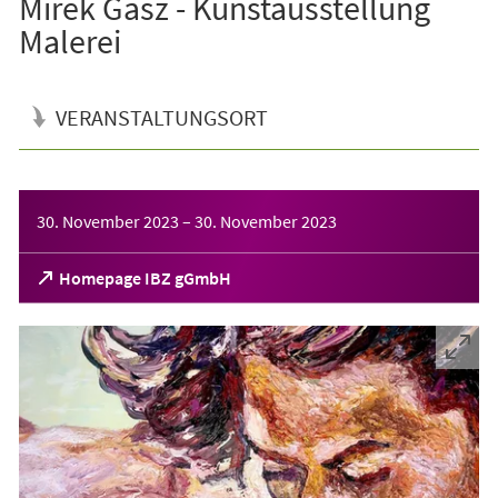
Mirek Gasz - Kunstausstellung
Malerei
VERANSTALTUNGSORT
Veranstaltungsinformationen
30. November 2023
–
30. November 2023
(Öffnet
Homepage IBZ gGmbH
in
einem
neuen
Tab)