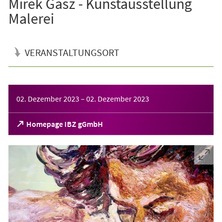
Mirek Gasz - Kunstausstellung
Malerei
VERANSTALTUNGSORT
Veranstaltungsinformationen
02. Dezember 2023
–
02. Dezember 2023
(Öffnet
Homepage IBZ gGmbH
in
einem
neuen
Tab)