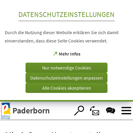
Inhalt anspringen
DATENSCHUTZEINSTELLUNGEN
Durch die Nutzung dieser Website erklären Sie sich damit
einverstanden, dass diese Seite Cookies verwendet.
(Öffnet
Mehr Infos
in
einem
Nur notwendige Cookies
neuen
Tab)
Datenschutzeinstellungen anpassen
Alle Cookies akzeptieren
Visuelle
Paderborn
Assistenzsoftware
öffnen.