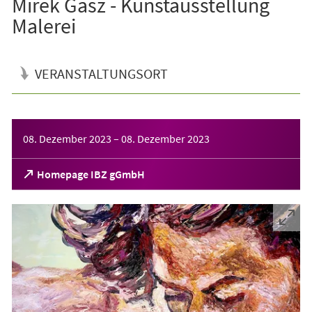
Mirek Gasz - Kunstausstellung
Malerei
VERANSTALTUNGSORT
Veranstaltungsinformationen
08. Dezember 2023
–
08. Dezember 2023
(Öffnet
Homepage IBZ gGmbH
in
einem
neuen
Tab)