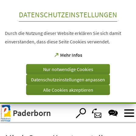
Inhalt anspringen
DATENSCHUTZEINSTELLUNGEN
Durch die Nutzung dieser Website erklären Sie sich damit
einverstanden, dass diese Seite Cookies verwendet.
(Öffnet
Mehr Infos
in
einem
Nur notwendige Cookies
neuen
Tab)
Datenschutzeinstellungen anpassen
Alle Cookies akzeptieren
Visuelle
Paderborn
Assistenzsoftware
öffnen.