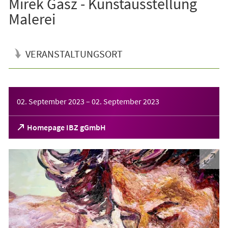
Mirek Gasz - Kunstausstellung
Malerei
VERANSTALTUNGSORT
Veranstaltungsinformationen
02. September 2023
–
02. September 2023
(Öffnet
Homepage IBZ gGmbH
in
einem
neuen
Tab)