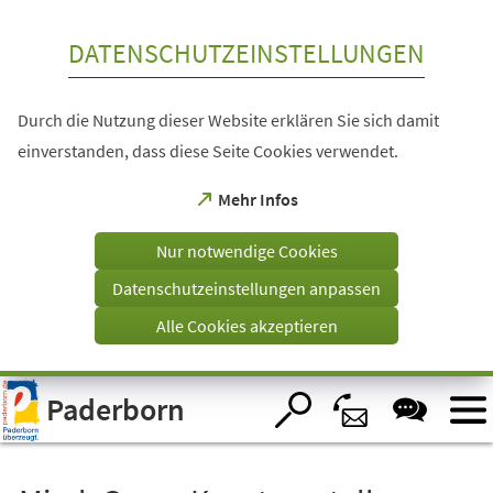
Inhalt anspringen
DATENSCHUTZEINSTELLUNGEN
Durch die Nutzung dieser Website erklären Sie sich damit
einverstanden, dass diese Seite Cookies verwendet.
(Öffnet
Mehr Infos
in
einem
Nur notwendige Cookies
neuen
Tab)
Datenschutzeinstellungen anpassen
Alle Cookies akzeptieren
Visuelle
Paderborn
Assistenzsoftware
öffnen.