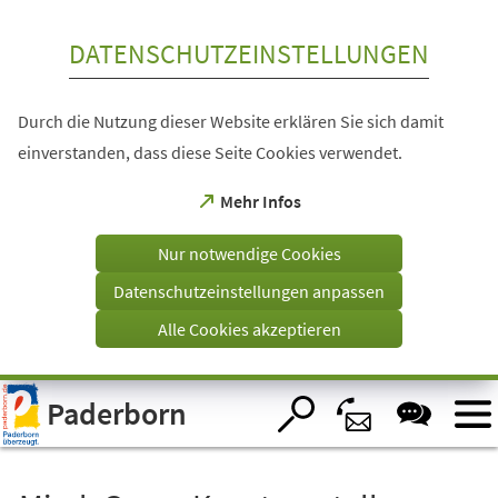
Inhalt anspringen
DATENSCHUTZEINSTELLUNGEN
Durch die Nutzung dieser Website erklären Sie sich damit
einverstanden, dass diese Seite Cookies verwendet.
(Öffnet
Mehr Infos
in
einem
Nur notwendige Cookies
neuen
Tab)
Datenschutzeinstellungen anpassen
Alle Cookies akzeptieren
Visuelle
Paderborn
Assistenzsoftware
öffnen.