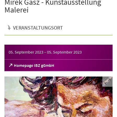
Mirek Gasz - Kunstausstellung
Malerei
VERANSTALTUNGSORT
Veranstaltungsinformationen
05. September 2023
–
05. September 2023
(Öffnet
Homepage IBZ gGmbH
in
einem
neuen
Tab)