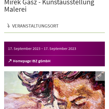
Mirek Gasz - Kunstausstellung
Malerei
VERANSTALTUNGSORT
Veranstaltungsinformationen
17. September 2023
–
17. September 2023
(Öffnet
Homepage IBZ gGmbH
in
einem
neuen
Tab)