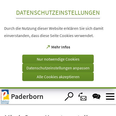
Inhalt anspringen
DATENSCHUTZEINSTELLUNGEN
Durch die Nutzung dieser Website erklären Sie sich damit
einverstanden, dass diese Seite Cookies verwendet.
(Öffnet
Mehr Infos
in
einem
Nur notwendige Cookies
neuen
Tab)
Datenschutzeinstellungen anpassen
Alle Cookies akzeptieren
Visuelle
Paderborn
Assistenzsoftware
öffnen.