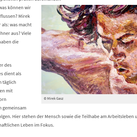
neuen
 was können wir
Tab)
nflussen? Mirek
r als: was macht
hner aus? Viele
haben die
er des
s dient als
 täglich
en mit
© Mirek Gasz
orn
 gemeinsam
folgen. Hier stehen der Mensch sowie die Teilhabe am Arbeitsleben 
haftlichen Leben im Fokus.