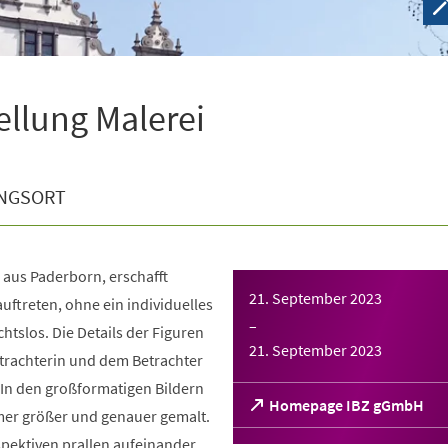
ellung Malerei
NGSORT
 aus Paderborn, erschafft
21. September 2023
auftreten, ohne ein individuelles
–
chtslos. Die Details der Figuren
21. September 2023
trachterin und dem Betrachter
 In den großformatigen Bildern
(Öffnet
Homepage IBZ gGmbH
mer größer und genauer gemalt.
in
pektiven prallen aufeinander.
einem