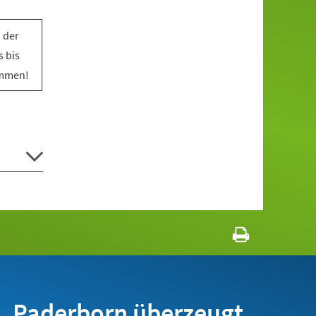
 der
 bis
ommen!
Paderborn überzeugt.