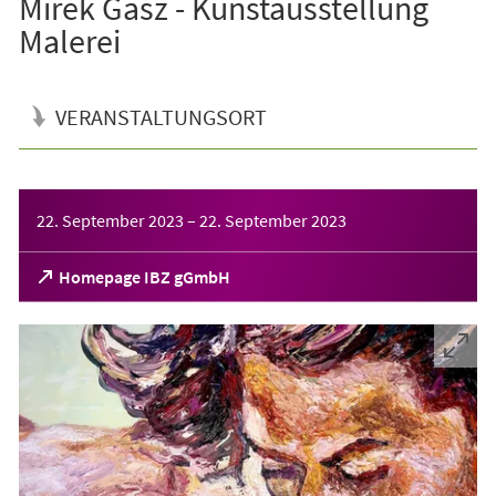
Mirek Gasz - Kunstausstellung
Malerei
VERANSTALTUNGSORT
Veranstaltungsinformationen
22. September 2023
–
22. September 2023
(Öffnet
Homepage IBZ gGmbH
in
einem
neuen
Tab)