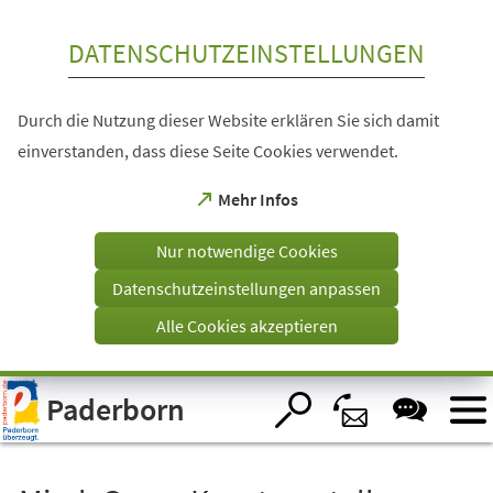
Inhalt anspringen
DATENSCHUTZEINSTELLUNGEN
Durch die Nutzung dieser Website erklären Sie sich damit
einverstanden, dass diese Seite Cookies verwendet.
(Öffnet
Mehr Infos
in
einem
Nur notwendige Cookies
neuen
Tab)
Datenschutzeinstellungen anpassen
Alle Cookies akzeptieren
Visuelle
Paderborn
Assistenzsoftware
öffnen.