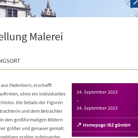
ellung Malerei
NGSORT
 aus Paderborn, erschafft
24. September 2023
auftreten, ohne ein individuelles
–
chtslos. Die Details der Figuren
24. September 2023
trachterin und dem Betrachter
 In den großformatigen Bildern
(Öffnet
Homepage IBZ gGmbH
mer größer und genauer gemalt.
in
pektiven prallen aufeinander.
einem