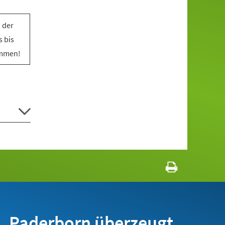
 der
 bis
ommen!
Paderborn überzeugt.