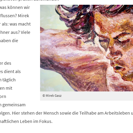
neuen
 was können wir
Tab)
nflussen? Mirek
r als: was macht
hner aus? Viele
haben die
er des
s dient als
 täglich
en mit
© Mirek Gasz
orn
 gemeinsam
folgen. Hier stehen der Mensch sowie die Teilhabe am Arbeitsleben 
haftlichen Leben im Fokus.