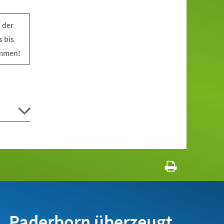
 der
 bis
ommen!
Paderborn überzeugt.