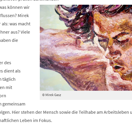
neuen
 was können wir
Tab)
nflussen? Mirek
r als: was macht
hner aus? Viele
haben die
er des
s dient als
 täglich
en mit
© Mirek Gasz
orn
 gemeinsam
folgen. Hier stehen der Mensch sowie die Teilhabe am Arbeitsleben 
haftlichen Leben im Fokus.