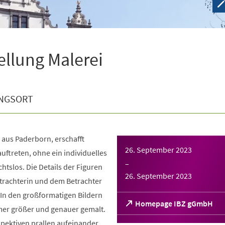
ellung Malerei
NGSORT
 aus Paderborn, erschafft
26. September 2023
auftreten, ohne ein individuelles
–
chtslos. Die Details der Figuren
26. September 2023
trachterin und dem Betrachter
 In den großformatigen Bildern
(Öffnet
Homepage IBZ gGmbH
mer größer und genauer gemalt.
in
pektiven prallen aufeinander.
einem