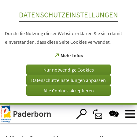
Inhalt anspringen
DATENSCHUTZEINSTELLUNGEN
Durch die Nutzung dieser Website erklären Sie sich damit
einverstanden, dass diese Seite Cookies verwendet.
(Öffnet
Mehr Infos
in
einem
Nur notwendige Cookies
neuen
Tab)
Datenschutzeinstellungen anpassen
Alle Cookies akzeptieren
Visuelle
Paderborn
Assistenzsoftware
öffnen.