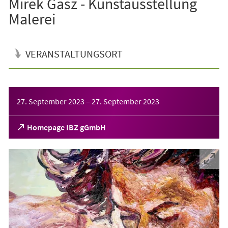
Mirek Gasz - Kunstausstellung
Malerei
VERANSTALTUNGSORT
Veranstaltungsinformationen
27. September 2023
–
27. September 2023
(Öffnet
Homepage IBZ gGmbH
in
einem
neuen
Tab)