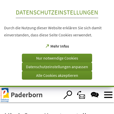
Inhalt anspringen
DATENSCHUTZEINSTELLUNGEN
Durch die Nutzung dieser Website erklären Sie sich damit
einverstanden, dass diese Seite Cookies verwendet.
(Öffnet
Mehr Infos
in
einem
Nur notwendige Cookies
neuen
Tab)
Datenschutzeinstellungen anpassen
Alle Cookies akzeptieren
Visuelle
Paderborn
Assistenzsoftware
öffnen.