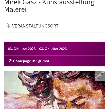
Mirek Gasz - Kunstausstellung
Malerei
VERANSTALTUNGSORT
Veranstaltungsinformationen
03. Oktober 2023
–
03. Oktober 2023
(Öffnet
Homepage IBZ gGmbH
in
einem
neuen
Tab)