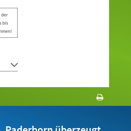
 der
 bis
ommen!
Paderborn überzeugt.