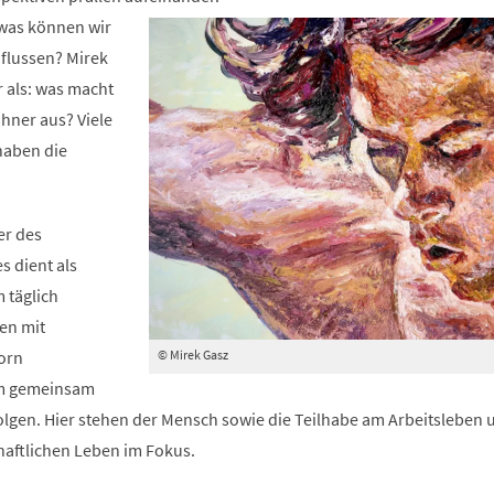
neuen
 was können wir
Tab)
nflussen? Mirek
r als: was macht
hner aus? Viele
haben die
er des
s dient als
 täglich
en mit
© Mirek Gasz
orn
 gemeinsam
folgen. Hier stehen der Mensch sowie die Teilhabe am Arbeitsleben 
haftlichen Leben im Fokus.