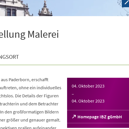
ellung Malerei
NGSORT
 aus Paderborn, erschafft
04. Oktober 2023
auftreten, ohne ein individuelles
–
chtslos. Die Details der Figuren
04. Oktober 2023
trachterin und dem Betrachter
 In den großformatigen Bildern
(Öffnet
Homepage IBZ gGmbH
mer größer und genauer gemalt.
in
pektiven prallen aufeinander.
einem