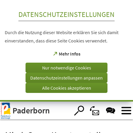
Inhalt anspringen
DATENSCHUTZEINSTELLUNGEN
Durch die Nutzung dieser Website erklären Sie sich damit
einverstanden, dass diese Seite Cookies verwendet.
(Öffnet
Mehr Infos
in
einem
Nur notwendige Cookies
neuen
Tab)
Datenschutzeinstellungen anpassen
Alle Cookies akzeptieren
Visuelle
Paderborn
Assistenzsoftware
öffnen.