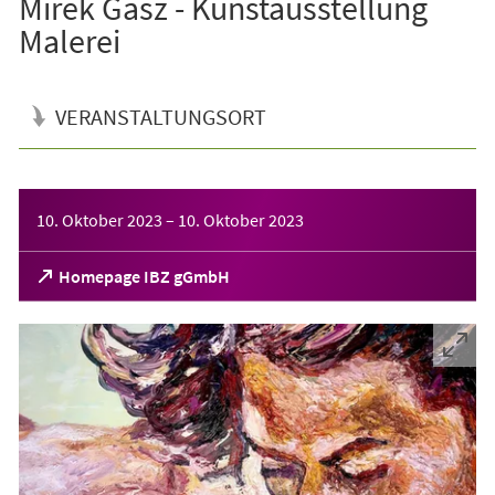
Mirek Gasz - Kunstausstellung
Malerei
VERANSTALTUNGSORT
Veranstaltungsinformationen
10. Oktober 2023
–
10. Oktober 2023
(Öffnet
Homepage IBZ gGmbH
in
einem
neuen
Tab)