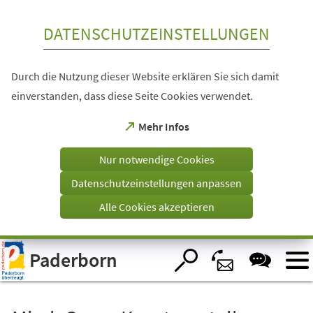
Inhalt anspringen
DATENSCHUTZEINSTELLUNGEN
Durch die Nutzung dieser Website erklären Sie sich damit
einverstanden, dass diese Seite Cookies verwendet.
(Öffnet
Mehr Infos
in
einem
Nur notwendige Cookies
neuen
Tab)
Datenschutzeinstellungen anpassen
Alle Cookies akzeptieren
Visuelle
Paderborn
Assistenzsoftware
öffnen.