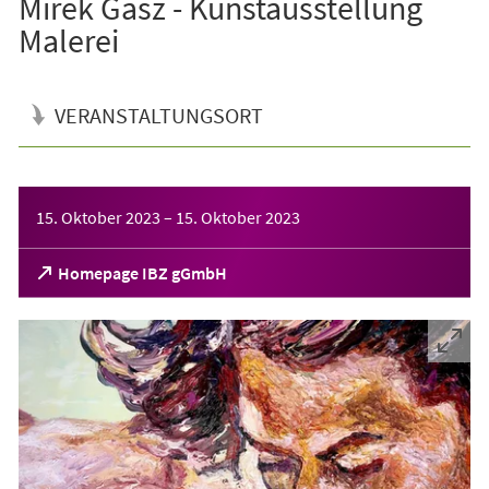
Mirek Gasz - Kunstausstellung
Malerei
VERANSTALTUNGSORT
Veranstaltungsinformationen
15. Oktober 2023
–
15. Oktober 2023
(Öffnet
Homepage IBZ gGmbH
in
einem
neuen
Tab)