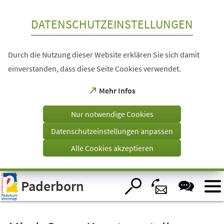
Inhalt anspringen
DATENSCHUTZEINSTELLUNGEN
Durch die Nutzung dieser Website erklären Sie sich damit
einverstanden, dass diese Seite Cookies verwendet.
(Öffnet
Mehr Infos
in
einem
Nur notwendige Cookies
neuen
Tab)
Datenschutzeinstellungen anpassen
Alle Cookies akzeptieren
Visuelle
Paderborn
Assistenzsoftware
öffnen.