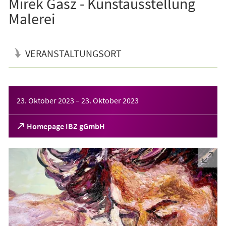
Mirek Gasz - Kunstausstellung
Malerei
VERANSTALTUNGSORT
Veranstaltungsinformationen
23. Oktober 2023
–
23. Oktober 2023
(Öffnet
Homepage IBZ gGmbH
in
einem
neuen
Tab)