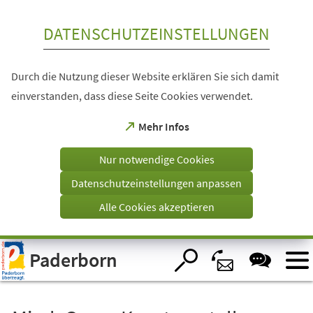
Inhalt anspringen
DATENSCHUTZEINSTELLUNGEN
Durch die Nutzung dieser Website erklären Sie sich damit
einverstanden, dass diese Seite Cookies verwendet.
(Öffnet
Mehr Infos
in
einem
Nur notwendige Cookies
neuen
Tab)
Datenschutzeinstellungen anpassen
Alle Cookies akzeptieren
Visuelle
Paderborn
Assistenzsoftware
öffnen.