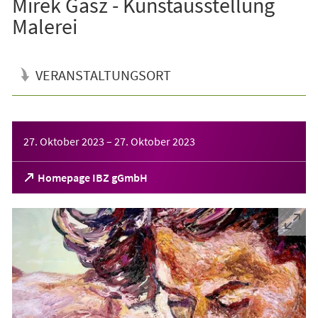
Mirek Gasz - Kunstausstellung
Malerei
VERANSTALTUNGSORT
Veranstaltungsinformationen
27. Oktober 2023
–
27. Oktober 2023
(Öffnet
Homepage IBZ gGmbH
in
einem
neuen
Tab)