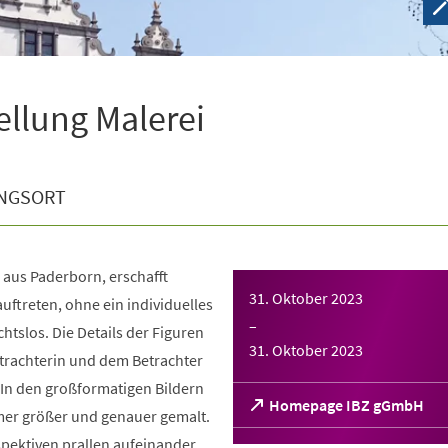
ellung Malerei
NGSORT
 aus Paderborn, erschafft
31. Oktober 2023
auftreten, ohne ein individuelles
–
chtslos. Die Details der Figuren
31. Oktober 2023
trachterin und dem Betrachter
 In den großformatigen Bildern
(Öffnet
Homepage IBZ gGmbH
mer größer und genauer gemalt.
in
pektiven prallen aufeinander.
einem