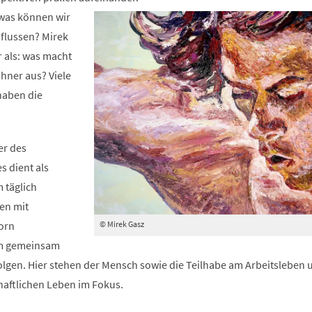
neuen
 was können wir
Tab)
nflussen? Mirek
r als: was macht
hner aus? Viele
haben die
er des
s dient als
 täglich
en mit
© Mirek Gasz
orn
 gemeinsam
folgen. Hier stehen der Mensch sowie die Teilhabe am Arbeitsleben 
haftlichen Leben im Fokus.