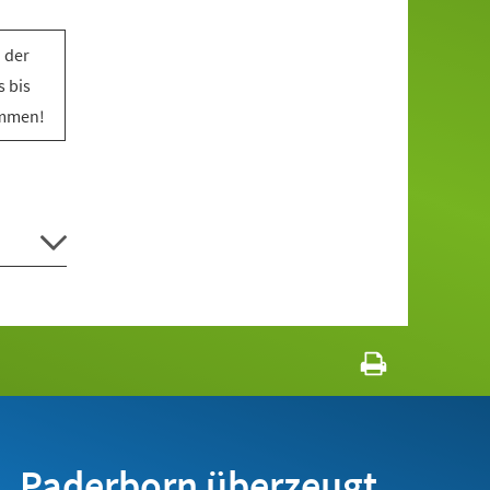
 der
 bis
ommen!
Paderborn überzeugt.