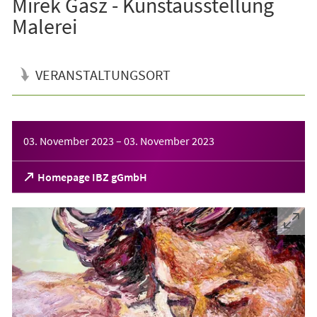
Mirek Gasz - Kunstausstellung
Malerei
VERANSTALTUNGSORT
Veranstaltungsinformationen
03. November 2023
–
03. November 2023
(Öffnet
Homepage IBZ gGmbH
in
einem
neuen
Tab)