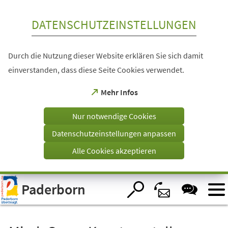
Inhalt anspringen
DATENSCHUTZEINSTELLUNGEN
Durch die Nutzung dieser Website erklären Sie sich damit
einverstanden, dass diese Seite Cookies verwendet.
(Öffnet
Mehr Infos
in
einem
Nur notwendige Cookies
neuen
Tab)
Datenschutzeinstellungen anpassen
Alle Cookies akzeptieren
Visuelle
Paderborn
Assistenzsoftware
öffnen.