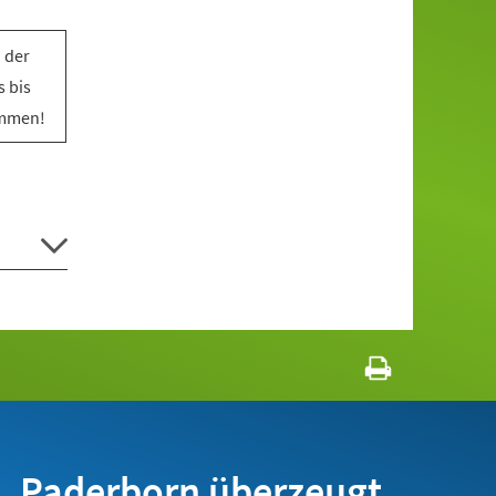
 der
 bis
ommen!
Paderborn überzeugt.