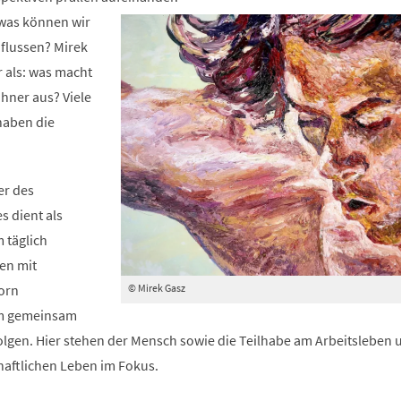
neuen
 was können wir
Tab)
nflussen? Mirek
r als: was macht
hner aus? Viele
haben die
er des
s dient als
 täglich
en mit
© Mirek Gasz
orn
 gemeinsam
folgen. Hier stehen der Mensch sowie die Teilhabe am Arbeitsleben 
haftlichen Leben im Fokus.