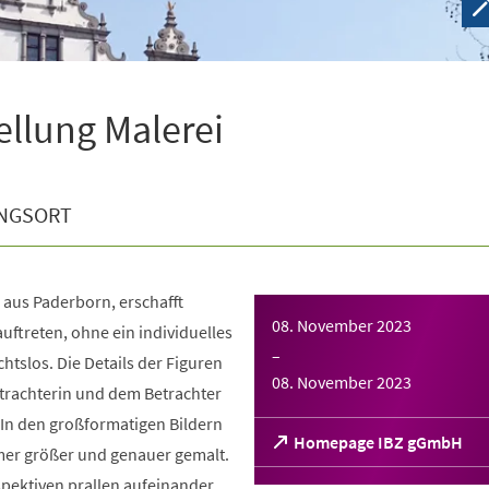
ellung Malerei
NGSORT
 aus Paderborn, erschafft
08. November 2023
auftreten, ohne ein individuelles
–
chtslos. Die Details der Figuren
08. November 2023
trachterin und dem Betrachter
 In den großformatigen Bildern
(Öffnet
Homepage IBZ gGmbH
mer größer und genauer gemalt.
in
pektiven prallen aufeinander.
einem