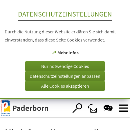
Inhalt anspringen
DATENSCHUTZEINSTELLUNGEN
Durch die Nutzung dieser Website erklären Sie sich damit
einverstanden, dass diese Seite Cookies verwendet.
(Öffnet
Mehr Infos
in
einem
Nur notwendige Cookies
neuen
Tab)
Datenschutzeinstellungen anpassen
Alle Cookies akzeptieren
Visuelle
Paderborn
Assistenzsoftware
öffnen.