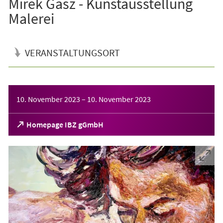
Mirek Gasz - Kunstausstellung
Malerei
VERANSTALTUNGSORT
Veranstaltungsinformationen
10. November 2023
–
10. November 2023
(Öffnet
Homepage IBZ gGmbH
in
einem
neuen
Tab)