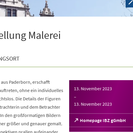
ellung Malerei
NGSORT
 aus Paderborn, erschafft
13. November 2023
auftreten, ohne ein individuelles
–
chtslos. Die Details der Figuren
13. November 2023
trachterin und dem Betrachter
 In den großformatigen Bildern
(Öffnet
Homepage IBZ gGmbH
mer größer und genauer gemalt.
in
pektiven prallen aufeinander.
einem