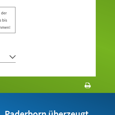
 der
 bis
ommen!
Paderborn überzeugt.