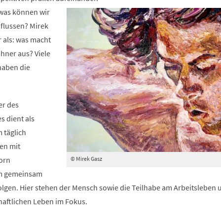
neuen
 was können wir
Tab)
nflussen? Mirek
r als: was macht
hner aus? Viele
haben die
er des
s dient als
 täglich
en mit
© Mirek Gasz
orn
 gemeinsam
folgen. Hier stehen der Mensch sowie die Teilhabe am Arbeitsleben 
haftlichen Leben im Fokus.