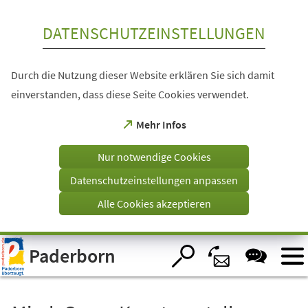
Inhalt anspringen
DATENSCHUTZEINSTELLUNGEN
Durch die Nutzung dieser Website erklären Sie sich damit
einverstanden, dass diese Seite Cookies verwendet.
(Öffnet
Mehr Infos
in
einem
Nur notwendige Cookies
neuen
Tab)
Datenschutzeinstellungen anpassen
Alle Cookies akzeptieren
Visuelle
Paderborn
Assistenzsoftware
öffnen.