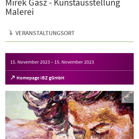
Mirek Gasz - Kunstausstellung
Malerei
VERANSTALTUNGSORT
Veranstaltungsinformationen
15. November 2023
–
15. November 2023
(Öffnet
Homepage IBZ gGmbH
in
einem
neuen
Tab)