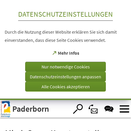
Inhalt anspringen
DATENSCHUTZEINSTELLUNGEN
Durch die Nutzung dieser Website erklären Sie sich damit
einverstanden, dass diese Seite Cookies verwendet.
(Öffnet
Mehr Infos
in
einem
Nur notwendige Cookies
neuen
Tab)
Datenschutzeinstellungen anpassen
Alle Cookies akzeptieren
Visuelle
Paderborn
Assistenzsoftware
öffnen.