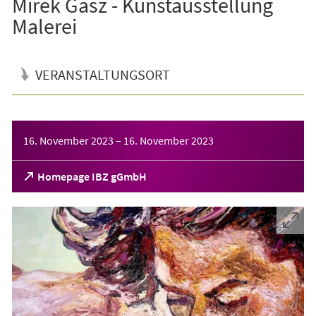
Mirek Gasz - Kunstausstellung
Malerei
VERANSTALTUNGSORT
Veranstaltungsinformationen
16. November 2023
–
16. November 2023
(Öffnet
Homepage IBZ gGmbH
in
einem
neuen
Tab)