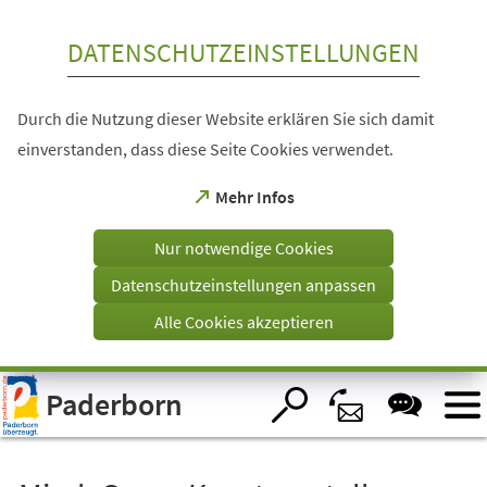
Inhalt anspringen
DATENSCHUTZEINSTELLUNGEN
Durch die Nutzung dieser Website erklären Sie sich damit
einverstanden, dass diese Seite Cookies verwendet.
(Öffnet
Mehr Infos
in
einem
Nur notwendige Cookies
neuen
Tab)
Datenschutzeinstellungen anpassen
Alle Cookies akzeptieren
Visuelle
Paderborn
Assistenzsoftware
öffnen.