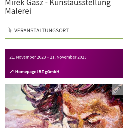
Mirek Gasz - Kunstausstellung
Malerei
VERANSTALTUNGSORT
Veranstaltungsinformationen
21. November 2023
–
21. November 2023
(Öffnet
Homepage IBZ gGmbH
in
einem
neuen
Tab)