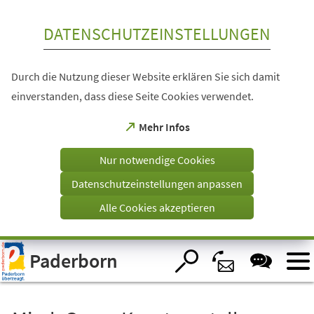
Inhalt anspringen
DATENSCHUTZEINSTELLUNGEN
Durch die Nutzung dieser Website erklären Sie sich damit
einverstanden, dass diese Seite Cookies verwendet.
(Öffnet
Mehr Infos
in
einem
Nur notwendige Cookies
neuen
Tab)
Datenschutzeinstellungen anpassen
Alle Cookies akzeptieren
Visuelle
Paderborn
Assistenzsoftware
öffnen.