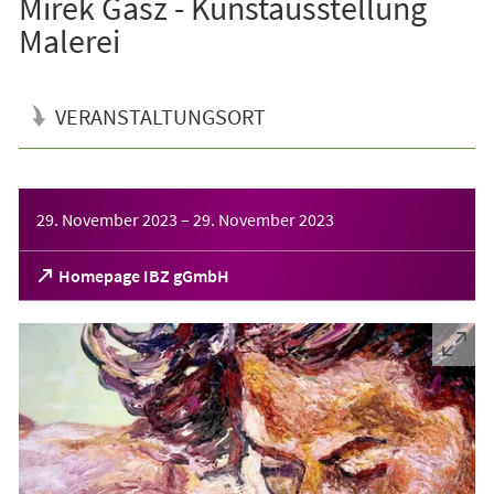
Mirek Gasz - Kunstausstellung
Malerei
VERANSTALTUNGSORT
Veranstaltungsinformationen
29. November 2023
–
29. November 2023
(Öffnet
Homepage IBZ gGmbH
in
einem
neuen
Tab)