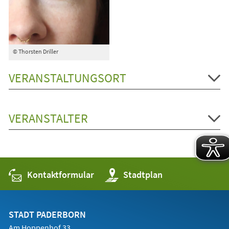
© Thorsten Driller
VERANSTALTUNGSORT
VERANSTALTER
Kontaktformular
(Öffnet
Stadtplan
in
einem
neuen
Tab)
STADT PADERBORN
Am Hoppenhof 33