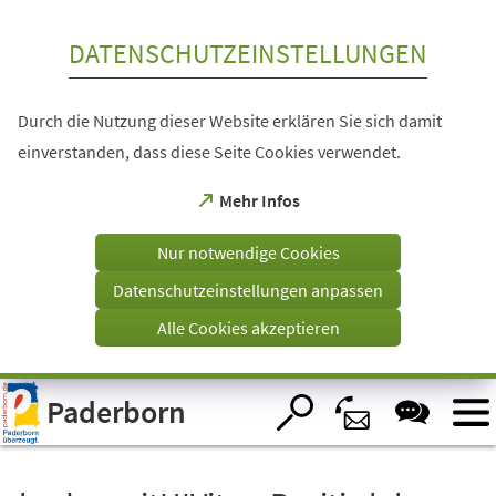
Inhalt anspringen
DATENSCHUTZEINSTELLUNGEN
Durch die Nutzung dieser Website erklären Sie sich damit
einverstanden, dass diese Seite Cookies verwendet.
(Öffnet
Mehr Infos
in
einem
Nur notwendige Cookies
neuen
Tab)
Datenschutzeinstellungen anpassen
Alle Cookies akzeptieren
Visuelle
Paderborn
Assistenzsoftware
öffnen.