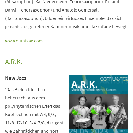
(Altsaxophon), Kai Niedermeier (Tenorsaxophon), Roland
Danyi (Tenorsaxophon) und Anatole Gomersall
(Baritonsaxophon), bilden ein virtuoses Ensemble, das sich
jenseits ausgetretener Kammermusik- und Jazzpfade bewegt.
(Öffnet
www.quintsax.com
in
einem
A.R.K.
neuen
Tab)
New Jazz
'Das Bielefelder Trio
beherrscht aus dem
polyrhythmischen Effeff das
Kopfrechnen mit 7/4, 9/8,
11/8, 17/16, 5/4, 7/8, das geht
wie Zahnrädchen und hört