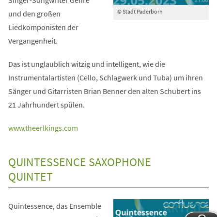
© Stadt Paderborn
und den großen
Liedkomponisten der
Vergangenheit.
Das ist unglaublich witzig und intelligent, wie die
Instrumentalartisten (Cello, Schlagwerk und Tuba) um ihren
Sänger und Gitarristen Brian Benner den alten Schubert ins
21 Jahrhundert spülen.
(Öffnet
www.theerlkings.com
in
einem
QUINTESSENCE SAXOPHONE
neuen
QUINTET
Tab)
Quintessence, das Ensemble