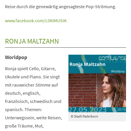
Reise durch die genewärtig angesagteste Pop-Strömung.
(Öffnet
www.facebook.com/L0KIMUSIK
in
einem
RONJA MALTZAHN
neuen
Tab)
Worldpop
Ronja spielt Cello, Gitarre,
Ukulele und Piano. Sie singt
mit rauweicher Stimme auf
deutsch, englisch,
französisch, schwedisch und
spanisch. Themen:
© Stadt Paderborn
Unterwegssein, weite Reisen,
große Träume, Mut,