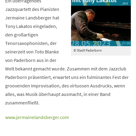
Ein überragendes
Jazzquartett des Pianisten
Jermaine Landsberger hat
Tony Lakatos eingeladen,
den großartigen
Tenorsaxophonisten, der
© Stadt Paderborn
seinerzeit von Toto Blanke
von Paderborn aus in der
Welt bekannt gemacht wurde. Zusammen mit dem Jazzclub
Paderborn präsentiert, erwartet uns ein fulminantes Fest der
groovenden Improvisation, des virtuosen Ausdrucks, wenn
alles, was Musik überhaupt ausmacht, in einer Band
zusammenfließt.
(Öffnet
www.jermainelandsberger.com
in
einem