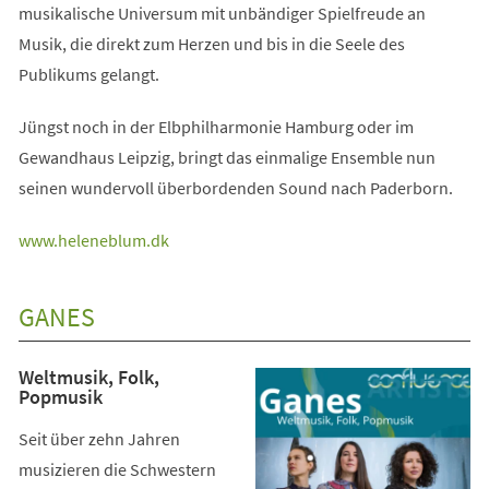
musikalische Universum mit unbändiger Spielfreude an
Musik, die direkt zum Herzen und bis in die Seele des
Publikums gelangt.
Jüngst noch in der Elbphilharmonie Hamburg oder im
Gewandhaus Leipzig, bringt das einmalige Ensemble nun
seinen wundervoll überbordenden Sound nach Paderborn.
(Öffnet
www.heleneblum.dk
in
einem
GANES
neuen
Tab)
Weltmusik, Folk,
Popmusik
Seit über zehn Jahren
musizieren die Schwestern