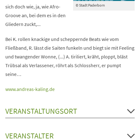
© Stadt Paderborn
sich doch wie, ja, wie Afro-
Groove an, bei dem es in den
Gliedern zuckt,...
Bei K. rollen knackige und scheppernde Beats wie vom
Fließband, R. lässt die Saiten funkeln und biegt sie mit Feeling
und twangender Wonne, (...) A. tiriliert, kräht, ploppt, bläst
Trübsal als Verlassener, röhrt als Schlossherr, er pumpt
seine…
(Öffnet
www.andreas-kaling.de
in
einem
VERANSTALTUNGSORT
neuen
Tab)
VERANSTALTER