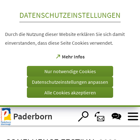
Inhalt anspringen
DATENSCHUTZEINSTELLUNGEN
Durch die Nutzung dieser Website erklären Sie sich damit
einverstanden, dass diese Seite Cookies verwendet.
(Öffnet
Mehr Infos
in
einem
Nur notwendige Cookies
neuen
Tab)
Datenschutzeinstellungen anpassen
Alle Cookies akzeptieren
Visuelle
Paderborn
Assistenzsoftware
öffnen.