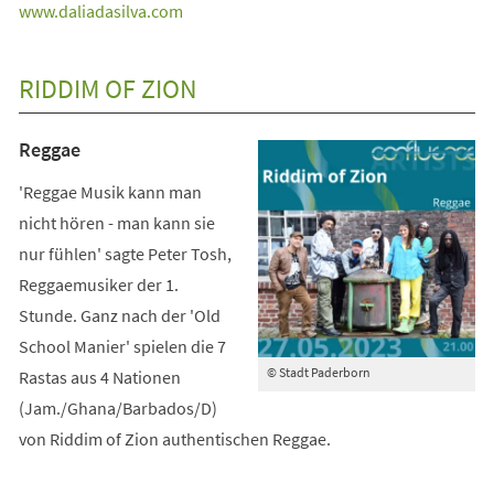
(Öffnet
www.daliadasilva.com
in
einem
RIDDIM OF ZION
neuen
Tab)
Reggae
'Reggae Musik kann man
nicht hören - man kann sie
nur fühlen' sagte Peter Tosh,
Reggaemusiker der 1.
Stunde. Ganz nach der 'Old
School Manier' spielen die 7
© Stadt Paderborn
Rastas aus 4 Nationen
(Jam./Ghana/Barbados/D)
von Riddim of Zion authentischen Reggae.