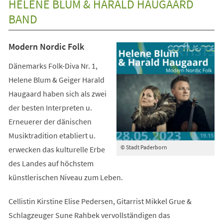
HELENE BLUM & HARALD HAUGAARD
neuen
BAND
Tab)
Modern Nordic Folk
Dänemarks Folk-Diva Nr. 1,
Helene Blum & Geiger Harald
Haugaard haben sich als zwei
der besten Interpreten u.
Erneuerer der dänischen
Musiktradition etabliert u.
© Stadt Paderborn
erwecken das kulturelle Erbe
des Landes auf höchstem
künstlerischen Niveau zum Leben.
Cellistin Kirstine Elise Pedersen, Gitarrist Mikkel Grue &
Schlagzeuger Sune Rahbek vervollständigen das