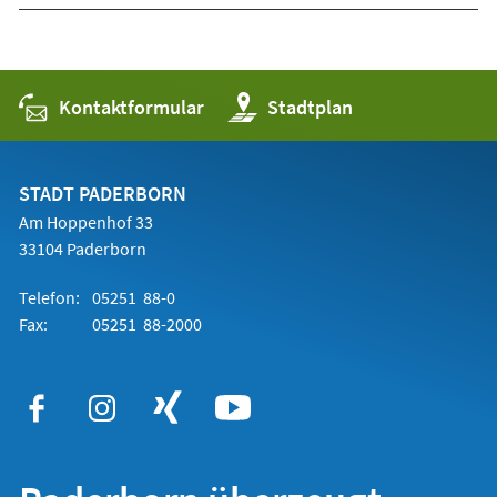
Kontaktformular
(Öffnet
Stadtplan
in
einem
neuen
Tab)
STADT PADERBORN
Am Hoppenhof 33
33104 Paderborn
Telefon:
05251 88-0
Fax:
05251 88-2000