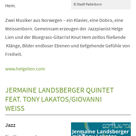
© Stadt Paderborn
Hem.
Zwei Musiker aus Norwegen – ein Klavier, eine Dobro, eine
Weissenborn. Gemeinsam erzeugen der Jazzpianist Helge
Lien und der Bluegrass-Gitarrist Knut Hem zeitlos fließende
Klänge, Bilder endloser Ebenen und tiefgehende Gefühle von
Freiheit.
(Öffnet
www.helgelien.com
in
einem
JERMAINE LANDSBERGER QUINTET
neuen
FEAT. TONY LAKATOS/GIOVANNI
Tab)
WEISS
Jazz