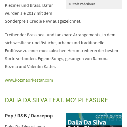
© Stadt Paderborn
Klezmer und Brass. Dafür
wurden sie 2017 mit dem
Sonderpreis Creole NRW ausgezeichnet.
Treibender Brassbeat und tanzbare Arrangements, in dem
sich westliche und östliche, urbane und traditionelle
Einflüsse zu einer musikalischen Herumtreiberei der besten
Sorte verbinden. Eigene Songs, gesungen von Ramona
Kozma und Valentin Katter.
(Öffnet
www.kozmaorkestar.com
in
einem
DALIA DA SILVA FEAT. MO' PLEASURE
neuen
Tab)
Pop / R&B / Dancepop
Dalia Da Silva ist eine