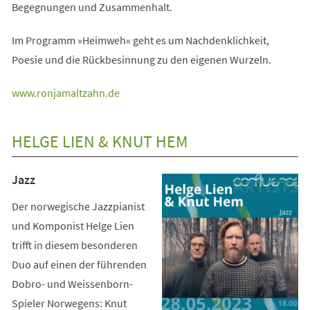
Begegnungen und Zusammenhalt.
Im Programm »Heimweh« geht es um Nachdenklichkeit,
Poesie und die Rückbesinnung zu den eigenen Wurzeln.
(Öffnet
www.ronjamaltzahn.de
in
einem
HELGE LIEN & KNUT HEM
neuen
Tab)
Jazz
Der norwegische Jazzpianist
und Komponist Helge Lien
trifft in diesem besonderen
Duo auf einen der führenden
Dobro- und Weissenborn-
Spieler Norwegens: Knut