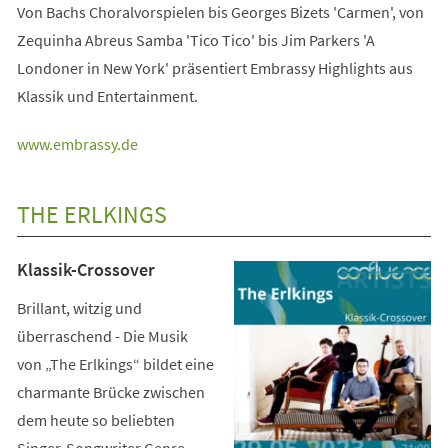
Von Bachs Choralvorspielen bis Georges Bizets 'Carmen', von
Zequinha Abreus Samba 'Tico Tico' bis Jim Parkers 'A
Londoner in New York' präsentiert Embrassy Highlights aus
Klassik und Entertainment.
(Öffnet
www.embrassy.de
in
einem
THE ERLKINGS
neuen
Tab)
Klassik-Crossover
Brillant, witzig und
überraschend - Die Musik
von „The Erlkings“ bildet eine
charmante Brücke zwischen
dem heute so beliebten
Singer-Songwriter Genre