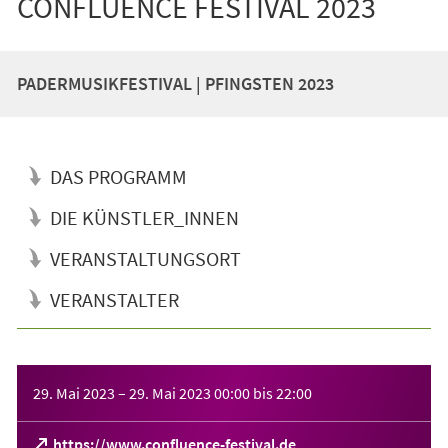
CONFLUENCE FESTIVAL 2023
PADERMUSIKFESTIVAL | PFINGSTEN 2023
DAS PROGRAMM
DIE KÜNSTLER_INNEN
VERANSTALTUNGSORT
VERANSTALTER
Veranstaltungsinformationen
29. Mai 2023
–
29. Mai 2023
00:00
bis
22:00
(Öffnet
https://www.confluence-festival.de