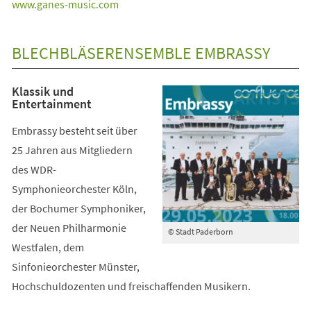
(Öffnet
www.ganes-music.com
in
einem
BLECHBLÄSERENSEMBLE EMBRASSY
neuen
Tab)
Klassik und
Entertainment
Embrassy besteht seit über
25 Jahren aus Mitgliedern
des WDR-
Symphonieorchester Köln,
der Bochumer Symphoniker,
der Neuen Philharmonie
© Stadt Paderborn
Westfalen, dem
Sinfonieorchester Münster,
Hochschuldozenten und freischaffenden Musikern.