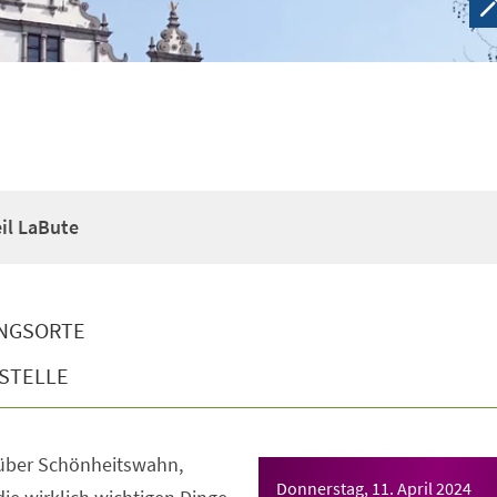
il LaBute
NGSORTE
STELLE
 über Schönheitswahn,
Donnerstag, 11. April 2024