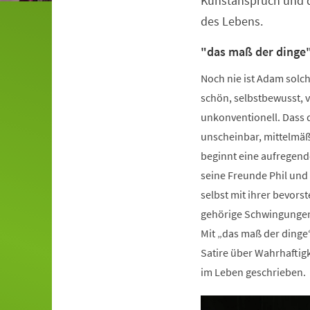
Kunstanspruch und di
des Lebens.
"das maß der dinge"
Noch nie ist Adam solch
schön, selbstbewusst, 
unkonventionell. Dass 
unscheinbar, mittelmäßi
beginnt eine aufregende 
seine Freunde Phil und
selbst mit ihrer bevors
gehörige Schwingung
Mit „das maß der dinge“
Satire über Wahrhaftig
im Leben geschrieben.