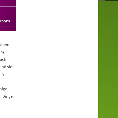
erborn
auben:
dam
Auch
end sie
 in
nige
n Dinge