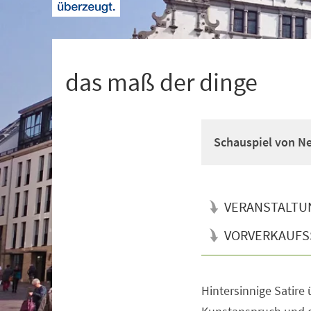
+
1
das maß der dinge
Schauspiel von Ne
VERANSTALTU
VORVERKAUFS
Hintersinnige Satire
Veranstaltungsinformationen