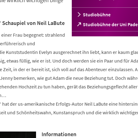
e wirklich wichtigen Dinge
Studiobühne
 Schaupiel von Neil LaBute
(Öffnet
Studiobühne der Uni Pad
in
 einer Frau begegnet: strahlend
einem
neuen
verführerisch und
Tab)
die Kunststudentin Evelyn ausgerechnet ihn liebt, kann er kaum gl
g, etwas füllig, wie er ist. Und doch werden sie ein Paar und für A
Zeit, in der er bereit ist, sich voll auf das Abenteuer einzulassen. 
 Jenny bemerken, wie gut Adam die neue Beziehung tut. Doch währ
tehenden Hochzeit zu tun haben, gerät das Beziehungsgeflecht aller
en…
 hat der us-amerikanische Erfolgs-Autor Neil LaBute eine hintersin
keit und Schönheitswahn, Kunstanspruch und die wirklich wichtige
Informationen