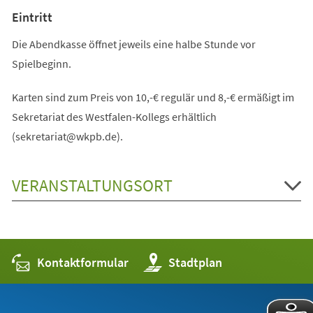
Eintritt
Die Abendkasse öffnet jeweils eine halbe Stunde vor
Spielbeginn.
Karten sind zum Preis von 10,-€ regulär und 8,-€ ermäßigt im
Sekretariat des Westfalen-Kollegs erhältlich
(sekretariat@wkpb.de).
VERANSTALTUNGSORT
Kontaktformular
(Öffnet
Stadtplan
in
einem
neuen
Tab)