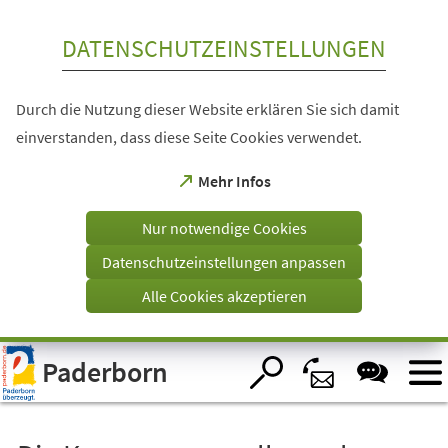
Inhalt anspringen
DATENSCHUTZEINSTELLUNGEN
Durch die Nutzung dieser Website erklären Sie sich damit
einverstanden, dass diese Seite Cookies verwendet.
(Öffnet
Mehr Infos
in
einem
Nur notwendige Cookies
neuen
Tab)
Datenschutzeinstellungen anpassen
Alle Cookies akzeptieren
Visuelle
Paderborn
Assistenzsoftware
öffnen.