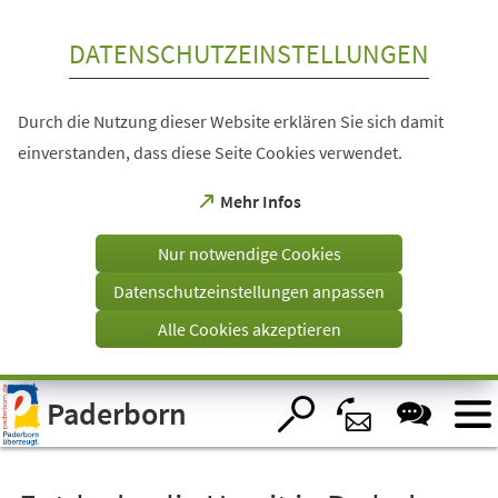
Inhalt anspringen
DATENSCHUTZEINSTELLUNGEN
Durch die Nutzung dieser Website erklären Sie sich damit
einverstanden, dass diese Seite Cookies verwendet.
(Öffnet
Mehr Infos
in
einem
Nur notwendige Cookies
neuen
Tab)
Datenschutzeinstellungen anpassen
Alle Cookies akzeptieren
Visuelle
Paderborn
Assistenzsoftware
öffnen.