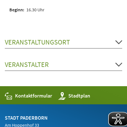
16.30 Uhr
VERANSTALTUNGSORT
VERANSTALTER
Kontaktformular
(Öffnet
Stadtplan
in
einem
neuen
Tab)
STADT PADERBORN
Am Hoppenhof 33