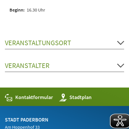
16.30 Uhr
VERANSTALTUNGSORT
VERANSTALTER
Kontaktformular
(Öffnet
Stadtplan
in
einem
neuen
Tab)
STADT PADERBORN
Am Hoppenhof 33