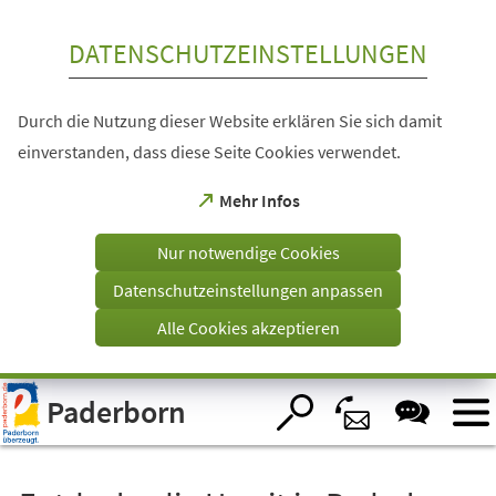
Inhalt anspringen
DATENSCHUTZEINSTELLUNGEN
Durch die Nutzung dieser Website erklären Sie sich damit
einverstanden, dass diese Seite Cookies verwendet.
(Öffnet
Mehr Infos
in
einem
Nur notwendige Cookies
neuen
Tab)
Datenschutzeinstellungen anpassen
Alle Cookies akzeptieren
Visuelle
Paderborn
Assistenzsoftware
öffnen.