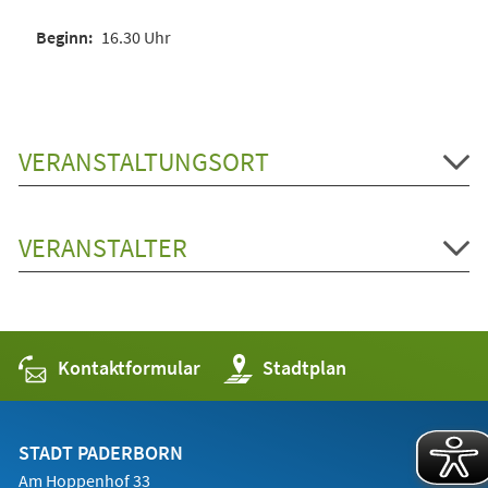
16.30 Uhr
VERANSTALTUNGSORT
VERANSTALTER
Kontaktformular
(Öffnet
Stadtplan
in
einem
neuen
Tab)
STADT PADERBORN
Am Hoppenhof 33