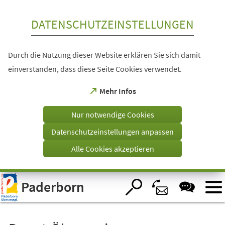
Inhalt anspringen
DATENSCHUTZEINSTELLUNGEN
Durch die Nutzung dieser Website erklären Sie sich damit
einverstanden, dass diese Seite Cookies verwendet.
(Öffnet
Mehr Infos
in
einem
Nur notwendige Cookies
neuen
Tab)
Datenschutzeinstellungen anpassen
Alle Cookies akzeptieren
Visuelle
Paderborn
Assistenzsoftware
öffnen.