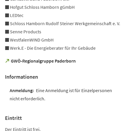
■ Hofgut Schloss Hamborn gGmbH
■ LEDtec
■ Schloss Hamborn Rudolf Steiner Werkgemeinschaft e. V.
■ Senne Products
■ WestfalenWIND GmbH
■ Werk.E - Die Energieberater für Ihr Gebäude
(Öffnet
GWÖ-Regionalgruppe Paderborn
in
einem
Informationen
neuen
Tab)
Eine Anmeldung ist für Einzelpersonen
nicht erforderlich.
Eintritt
Der Eintritt ist frei.