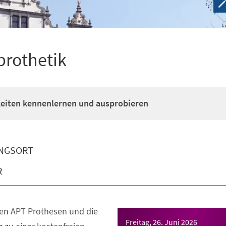
prothetik
eiten kennenlernen und ausprobieren
NGSORT
R
den APT Prothesen und die
Freitag, 26. Juni 2026