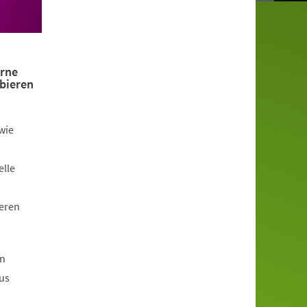
erne
bieren
wie
elle
eren
en
us