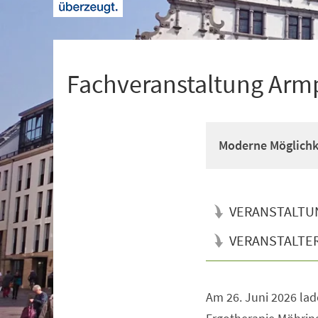
+
1
Fachveranstaltung Arm
Moderne Möglichk
VERANSTALTU
VERANSTALTE
Am 26. Juni 2026 la
Veranstaltungsinformationen