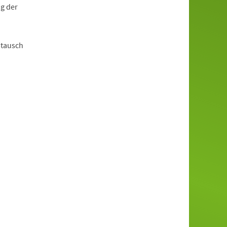
g der
stausch